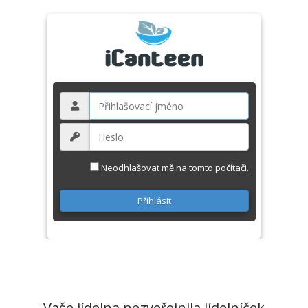
Neodhlašovat mě na tomto počítači.
Vaše jídelna nezveřejnila jídelníček